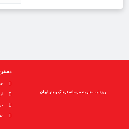
دستر
صف
روزنامه «هنرمند» رسانه فرهنگ و هنر ایران
آر
در
تم