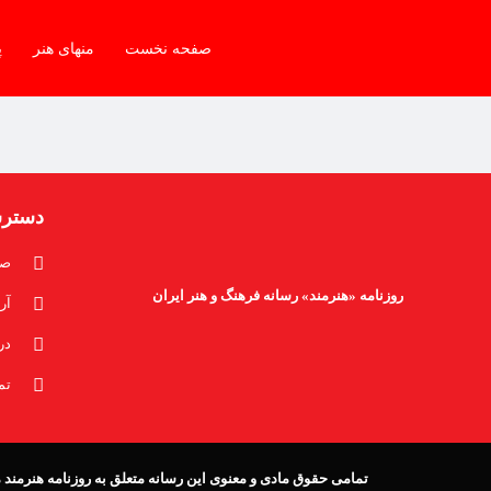
صفحه نخست
منهای هنر
پ
دستر
صف
روزنامه «هنرمند» رسانه فرهنگ و هنر ایران
آر
در
تم
تمامی حقوق مادی و معنوی این رسانه متعلق به روزنامه هنرمند