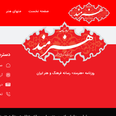
صفحه نخست
منهای هنر
دسترس
صف
روزنامه «هنرمند» رسانه فرهنگ و هنر ایران
آر
در
تم