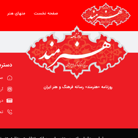
صفحه نخست
منهای هنر
دسترس
صف
روزنامه «هنرمند» رسانه فرهنگ و هنر ایران
آر
در
تم