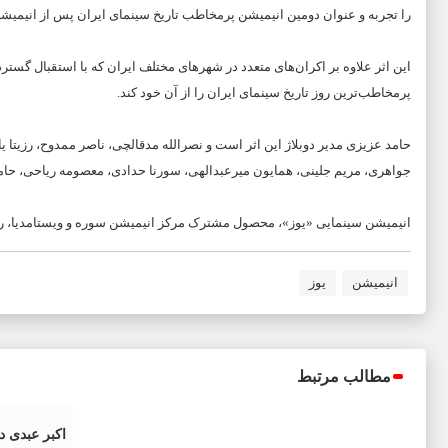
را تجربه و عنوان دومین انیمیشن پرمخاطب تاریخ سینمای ایران پس از انیمیشن
این اثر علاوه بر اکران‌های متعدد در شهرهای مختلف ایران که با استقبال گستر
پرمخاطب‌ترین روز تاریخ سینمای ایران را از آن خود کند.
حامد عزیزی مدیر دوبلاژ این اثر است و نصرالله مدقالچی، ناصر ممدوح، رزیتا
جواهری، مریم جلینی، همایون میرعبدالهی، سورنا حدادی، معصومه ریاحی، حا
انیمیشن سینمایی «یوز»، محصول مشترک مرکز انیمیشن سوره و ویستامدیا، روا
انیمیشن
یوز
مطالب مرتبط
اکبر عبدی 