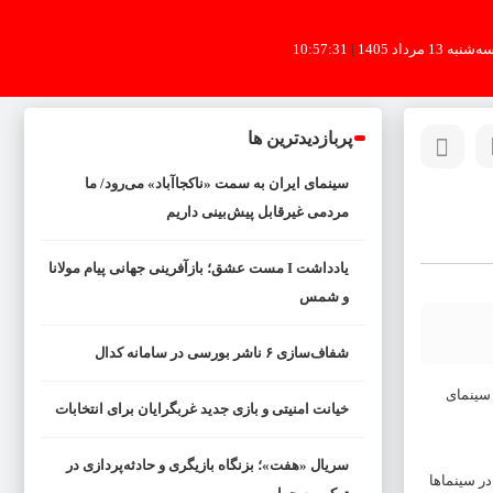
ه‌شنبه 13 مرداد 1405
|
10:57:31
پربازدیدترین ها
سینمای ایران به سمت «ناکجاآباد» می‌رود/ ما
مردمی غیرقابل پیش‌بینی داریم
یادداشت I مست عشق؛ بازآفرینی جهانی پیام مولانا
و شمس
شفاف‌سازی ۶ ناشر بورسی در سامانه کدال
 سینمای
خیانت امنیتی و بازی جدید غربگرایان برای انتخابات
سریال «هفت»؛ بزنگاه بازیگری و حادثه‌پردازی در
 و فروش ۹۷ میلیارد تومان و جذب ۱ میلیون و ۵۸۰ هزار مخاطب در سینماها