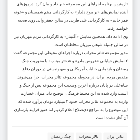
تازه‌ترین برنامه اجراهای این مجموعه خبر داد و بیان کرد: در روزهای
آینده نمایش‌های «بر موج دلدار» به کارگردانی میثم شمسیان و «خونه
قمر خانم» به کارگردانی علی طربی در سالن جعفر والی روی صحنه
خواهند رفت.
وی ادامه داد: همچنین نمایش «آگنیتاژ» به کارگردانی مریم مهریان نیز
در سالن جمیله شیخی میزبان مخاطبان است.
مدیر مجموعه تئاتر محراب درباره اجراهای محیطی این مجموعه گفت:
۲ نمایش خیابانی «عروس مادر» و «دختر میناب» با محوریت جنگ
رمضان و بازنمایی جنایات آمریکایی و صهیونیستی در دوران دفاع
مقدس مردم ایران، در محوطه مجموعه تئاتر محراب اجرا می‌شوند.
شاه‌علی در پایان درباره آخرین وضعیت این مجموعه پس از جنگ و
آسیب وارد شده به این محیط فرهنگی، توضیح داد: میزان خسارت
وارده به مجموعه تئاتر محراب حدود ۲ میلیارد تومان برآورد شده که
این موضوع را به مراجع ذی‌صلاح اعلام کردیم اما هنوز فرایند بازسازی
آن آغاز نشده است.
تئاتر ایران
تالار محراب
جنگ رمضان