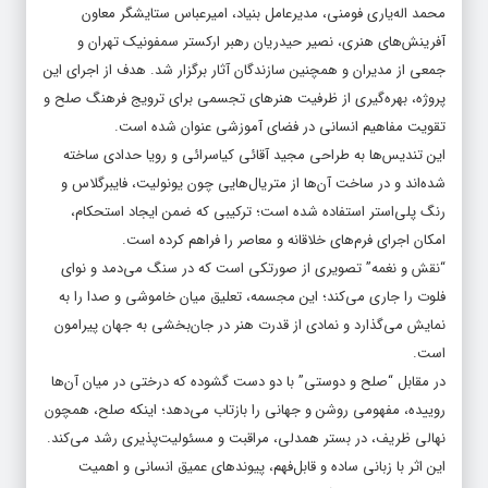
محمد اله‌یاری فومنی، مدیرعامل بنیاد، امیرعباس ستایشگر معاون
آفرینش‌های هنری، نصیر حیدریان رهبر ارکستر سمفونیک تهران و
جمعی از مدیران و همچنین سازندگان آثار برگزار شد. هدف از اجرای این
پروژه، بهره‌گیری از ظرفیت هنرهای تجسمی برای ترویج فرهنگ صلح و
تقویت مفاهیم انسانی در فضای آموزشی عنوان شده است.
این تندیس‌ها به طراحی مجید آقائی کیاسرائی و رویا حدادی ساخته
شده‌اند و در ساخت آن‌ها از متریال‌هایی چون یونولیت، فایبرگلاس و
رنگ پلی‌استر استفاده شده است؛ ترکیبی که ضمن ایجاد استحکام،
امکان اجرای فرم‌های خلاقانه و معاصر را فراهم کرده است.
“نقش و نغمه” تصویری از صورتکی است که در سنگ می‌دمد و نوای
فلوت را جاری می‌کند؛ این مجسمه، تعلیق میان خاموشی و صدا را به
نمایش می‌گذارد و نمادی از قدرت هنر در جان‌بخشی به جهان پیرامون
است.
در مقابل “صلح و دوستی” با دو دست گشوده که درختی در میان آن‌ها
روییده، مفهومی روشن و جهانی را بازتاب می‌دهد؛ اینکه صلح، همچون
نهالی ظریف، در بستر همدلی، مراقبت و مسئولیت‌پذیری رشد می‌کند.
این اثر با زبانی ساده و قابل‌فهم، پیوندهای عمیق انسانی و اهمیت