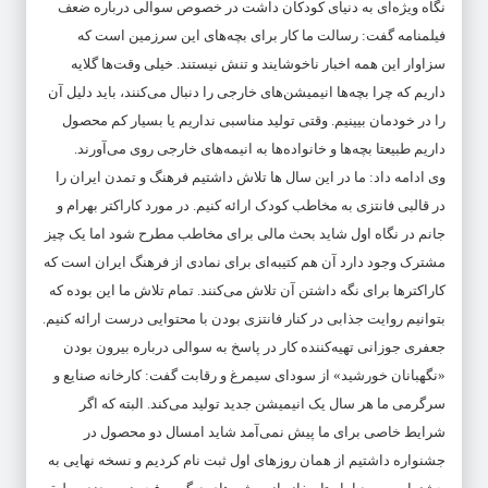
نگاه ویژه‌ای به دنیای کودکان داشت در خصوص سوالی درباره ضعف
فیلمنامه گفت: رسالت ما کار برای بچه‌های این سرزمین است که
سزاوار این همه اخبار ناخوشایند و تنش نیستند. خیلی وقت‌ها گلایه
داریم که چرا بچه‌ها انیمیشن‌های خارجی را دنبال می‌کنند، باید دلیل آن
را در خودمان بیینیم. وقتی تولید مناسبی نداریم یا بسیار کم محصول
داریم طبیعتا بچه‌ها و خانواده‌ها به انیمه‌های خارجی روی می‌آورند.
وی ادامه داد: ما در این سال ها تلاش داشتیم فرهنگ و تمدن ایران را
در قالبی فانتزی به مخاطب کودک ارائه کنیم. در مورد کاراکتر بهرام و
جانم در نگاه اول شاید بحث مالی برای مخاطب مطرح شود اما یک چیز
مشترک وجود دارد آن هم کتیبه‌ای برای نمادی از فرهنگ ایران است که
کاراکترها برای نگه داشتن آن تلاش می‌کنند. تمام تلاش ما این بوده که
بتوانیم روایت جذابی در کنار فانتزی بودن با محتوایی درست ارائه کنیم.
جعفری جوزانی تهیه‌کننده کار در پاسخ به سوالی درباره بیرون بودن
«نگهبانان خورشید» از سودای سیمرغ و رقابت گفت: کارخانه صنایع و
سرگرمی ما هر سال یک انیمیشن جدید تولید می‌کند. البته که اگر
شرایط خاصی برای ما پیش نمی‌آمد شاید امسال دو محصول در
جشنواره داشتیم از همان روزهای اول ثبت نام کردیم و نسخه نهایی به