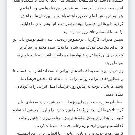
جشنواره رسید اما متاسفانه انیمیشن‌های دیگر به فجر نرسیدند و طبق
آیین‌نامه جشنواره باید سه انیمیشن در بین فیلم‌ها می‌بود تا ما هم
بتوانیم در بخش اصلی حضور داشته باشیم. با این حال ما خواهش
کردیم داورها این فیلم را بیینند و نظر دهند انیمیشن های ما قابلیت
رقابت با انیمیشن‌های روز دنیا را دارند.
سپس محرابی کارگردان درخصوص رده‌بندی سنی فیلم توضیح داد: این
کار برای مخاطب کودک تهیه شده اما تلاش شده محتوایی سرگرم
کننده برای بزرگسالان و خانواده‌ها هم داشته باشد تا بتوانند با هم به
سینما بروند.
وی درباره پرداخت به افسانه های ایرانی ادامه داد: اشاره به افسانه‌ها
و اسطوره‌های ایرانی روایتی را به ما می‌دهد که مختص فرهنگ ما
باشد. ما باید با توجه به علایق روز، فرهنگ اصیل ایرانی را به کودکان
نشان دهیم.
صفاییان سرپرست جلوه‌های ویژه این انیمیشن نیز در سخنانی بیان
کرد: تلاش ما این بود از یک تکنولوژی جدید برای این انیمیشن استفاده
کنیم. از ابتدا برای بخش جلوه‌های ویژه برنامه ریزی داشتیم و وقت
گذاشتیم و نورپردازی و رندرهایی جدیدی استفاده کردیم.
کریمی مدیر تولید درباره بازی رایانه ای یا اقتباس برای این انیمیشن