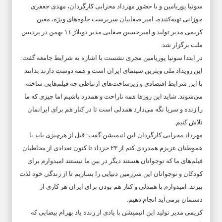
سونیا پوریامین و با حضور مهرداد محرابی کارگردان، مهدی جعفری
جوزانی تهیه‌کننده، امیر صفاییان سرپرست جلوه‌های ویژه، معین
کریمی مدیر تولید و امیرحسین صفایی مدیر دوبلاژ ۱۱ بهمن در پردیس
ملت برگزار شد.
در ابتدا سونیا پوریامین مجری نشست با اشاره به شرایط جامعه گفت:
این رویداد ملی ویترین سینمای ایران است و همه دوست دارند بدانند
با این شرایط اقتصادی و زیرساخت‌های ارتباطی چه فیلم‌هایی ساخته
می‌شوند. شاید این روزها همه ناراحت و همدرد باشیم اما چیزی که ما
را زنده و سرپا نگه می‌دارد همدلی است تا در کنار هم برای ایرانمان
تلاش کنیم.
مهرداد محرابی کارگردان این انیمیشن گفت: قبل از هرچیزی باید با
هموطنان عزیزم همدردی کنم از ۲۳ خرداد تا کنون تعدادی از مخاطبان
فیلم‌های ما که نوجوانان هستند دیگر در بین ما نیستند امیدوارم برای
کودکان و نوجوانان این سرزمین دنیایی را بسازیم تا از زندگی خود لذت
ببرند. امیدوارم با همدلی و کنار هم بودن برای ایران هر کاری از
دستمان برمی‌آید انجام دهیم.
کریمی مدیر تولید این انیمیشن با یادی از زنده یاد بهرام بیضایی که