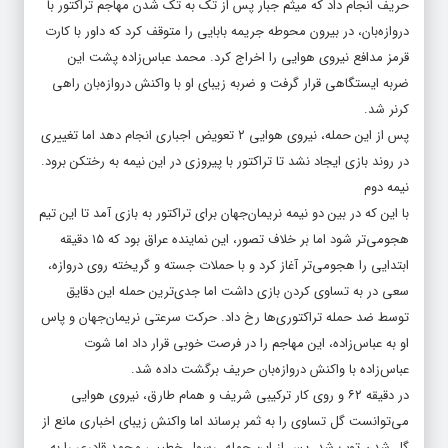
حریف انجام داد که میثم جبار پس از تک به تک شدن مهاجم تراکتور با
دروازه‌بان، در بیرون محوطه جریمه بابایی را متوقف کرد که داور با کارت
قرمز مدافع نیروی هوایی را اخراج کرد. محمد عباس‌زاده پشت این
ضربه ایستگاهی قرار گرفت و ضربه زیبای او با واکنش دروازه‌بان راهی
کرنر شد.
پس از این حمله، نیروی هوایی ۲ تعویض اجباری انجام دهد اما تغییری
در روند بازی ایجاد نشد تا تراکتور با پیروزی در این نیمه به رختکن برود.
نیمه دوم
با این که در بین دو نیمه نریمان‌جهان برای تراکتور به بازی آمد تا این تیم
هجومی‌تر شود اما بر خلاف تصور، این نماینده عراق بود که ۱۵ دقیقه
ابتدایی را هجومی‌تر آغاز کرد و با حملات جسته و گریخته روی دروازه،
سعی در به تساوی کردن بازی داشت اما جدی‌ترین حمله این دقایق
توسط ضد حمله تراکتوری‌ها رخ داد. حرکت سرعتی نریمان‌جهان و پاس
او به عباس‌زاده، این مهاجم را در فرصت خوبی قرار داد اما شوت
عباس‌زاده با واکنش دروازه‌بان حریف برگشت داده شد.
در دقیقه ۶۲ و روی کار ترکیبی شریف و همام طارق، نیروی هوایی
می‌توانست گل تساوی را به ثمر برساند اما واکنش زیبای اخباری مانع از
گل شدن توپ شد. پس از این حمله، رسول خطیبی محمد قادری را به