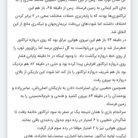
جای اکبر ایمانی به زمین فرستاد. پس از دقیقه ۶۵، باز هم این
تراکتوری‌ها بودند که با پایه‌ریزی حملات مختلف سعی در ۲ برابر کردن
اختلاف داشتند اما شوت‌های بی‌دقت نریمان‌جهان و تیکدری مانع از این
اتفاق شد.
در دقیقه ۷۴ باز هم این نیروی هوایی عراق بود که روی دروازه تراکتور
خطرساز شد و حتی می‌توانست به گل تساوی برسد اما رزاق‌پور توپ را
از روی خط دروازه برگشت داد. با وجود اینکه در ۱۰ دقیقه پایانی فشار
روی دروازه تراکتور افزایش پیدا کرده بود و حتی در دقیقه ۸۲ هم نزدیک
بود باز هم شریف دروازه تراکتور را باز کند اما شوت این بازیکن از بالای
دروازه به بیرون رفت.
همچنین خطیبی برای استراحت دادن به بازیکنان اصلی‌اش، عباس‌زاده و
بوحمدان را در دقیقه ۸۴ بیرون کشید و فتحی و خرم‌الحسینی را به
زمین فرستاد.
سرانجام بازی با همان‌ نتیجه یک بر صفر به سود تراکتور خاتمه یافت تا
شاگردان خطیبی با ۶ امتیاز در رده دوم جدول رده‌بندی باقی بمانند.
نیروی هوایی نیز با ۲ امتیاز موقتا در رده سوم قرار گرفت.
ترکیب اولیه تراکتور: محمدرضا اخباری، محمدرضا خانزاده، هادی