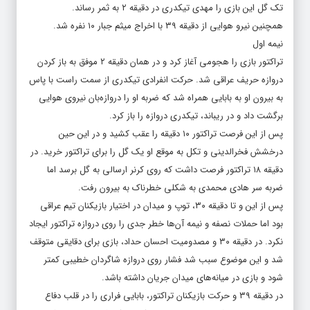
تک گل این بازی را مهدی تیکدری در دقیقه ۲ به ثمر رساند.
همچنین نیرو هوایی از دقیقه ۳۹ با اخراج میثم جبار ۱۰ نفره شد.
نیمه اول
تراکتور بازی را هجومی آغاز کرد و در همان دقیقه ۲ موفق به باز کردن
دروازه حریف عراقی شد. حرکت انفرادی تیکدری از سمت راست با پاس
به بیرون او به بابایی همراه شد که ضربه او را دروازه‌بان نیروی هوایی
برگشت داد و در ریباند، تیکدری دروازه را باز کرد.
پس از این فرصت تراکتور ۱۰ دقیقه را عقب کشید و در این حین
درخشش فخرالدینی و تکل به موقع او یک گل را برای تراکتور خرید. در
دقیقه ۱۸ تراکتور فرصت داشت که روی کرنر ارسالی به گل برسد اما
ضربه سر هادی محمدی به شکلی خطرناک به بیرون رفت.
پس از این و تا دقیقه ۳۰، توپ و میدان در اختیار بازیکنان تیم عراقی
بود اما حملات نصفه و نیمه آن‌ها خطر جدی را روی دروازه تراکتور ایجاد
نکرد. در دقیقه ۳۰ و مصدومیت احسان حداد، بازی برای دقایقی متوقف
شد و این موضوع سبب شد فشار روی دروازه شاگردان خطیبی کمتر
شود و بازی در میانه‌های میدان جریان داشته باشد.
در دقیقه ۳۹ و حرکت بازیکنان تراکتور، بابایی فراری را در قلب دفاع