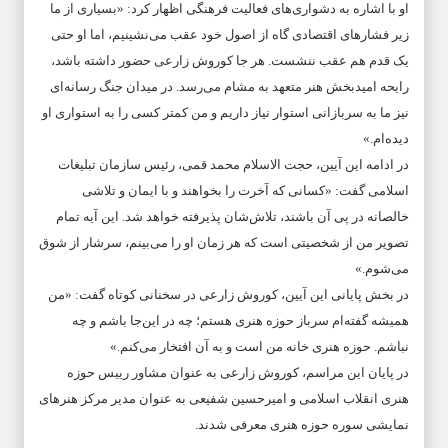
او با اشاره به دشواری‌های فعالیت فرهنگی اظهار کرد: «بسیاری از ما
زیر فشارهای اقتصادی گاه از اصول خود عقب می‌نشینیم، اما او حتی
یک قدم هم عقب ننشست. هر جا کوروش زارعی حضور داشته باشد،
رایحه امیدبخش هنر متعهد به مشام می‌رسد. در میدان جنگ رسانه‌ای
نیز ما به سربازانی استوار نیاز داریم و من کمتر کسی را به استواری او
دیده‌ام.»
در ادامه این آیین، حجت الاسلام محمد قمی، رئیس سازمان تبلیغات
اسلامی گفت: «کسانی که آخرت را بخواهند و با ایمان و تلاشی
خالصانه در پی آن باشند، تلاش‌شان پذیرفته خواهد شد. این آیه تمام
تصویر من از شخصیتی است که هر زمان او را می‌بینم، سرشار از شوق
می‌شوم.»
در بخش پایانی این آیین، کوروش زارعی در سخنانی کوتاه گفت: «من
همیشه گفته‌ام سرباز حوزه هنری هستم؛ چه در این‌جا باشم و چه
نباشم. حوزه هنری خانه من است و به آن افتخار می‌کنم.»
در پایان این مراسم، کوروش زارعی به عنوان مشاور رییس حوزه
هنری انقلاب اسلامی و امیرحسین شفیعی به عنوان مدیر مرکز هنرهای
نمایشی سوره حوزه هنری معرفی شدند.