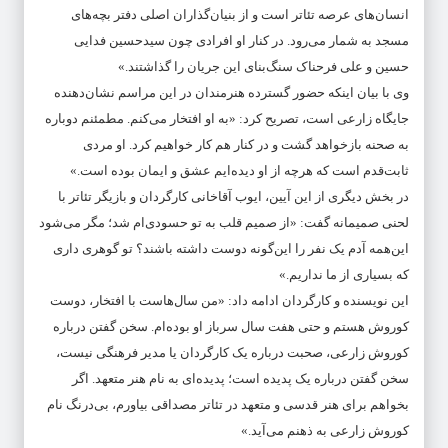
انسان‌های عرصه تئاتر است و از بنیان‌گذاران اصلی دفتر بچه‌های
مسجد به شمار می‌رود. در کنار او افرادی چون سیدحسین فدایی
حسین و علی فرحناک سنگ‌بنای این جریان را گذاشتند.»
وی با بیان اینکه حضور گسترده هنرمندان در این مراسم نشان‌دهنده
جایگاه زارعی است، تصریح کرد: «به او افتخار می‌کنم. مطمئنم دوباره
به صحنه بازخواهد گشت و در کنار هم کار خواهیم کرد. او مردی
ثابت‌قدم است که هرچه از او دیده‌ایم عشق و ایمان بوده است.»
در بخش دیگری از این آیین، ایوب آقاخانی کارگردان و بازیگر تئاتر با
لحنی صمیمانه گفت: «از صمیم قلب به تو حسودی‌ام شد؛ مگر می‌شود
این‌همه آدم یک نفر را این‌گونه دوست داشته باشند؟ تو گوهری داری
که بسیاری از ما نداریم.»
این نویسنده و کارگردان ادامه داد: «من سال‌هاست با افتخار، دوست
کوروش هستم و حتی هفت سال سرباز او بوده‌ام. سخن گفتن درباره
کوروش زارعی، صحبت درباره یک کارگردان یا مدیر فرهنگی نیست،
سخن گفتن درباره یک پدیده است؛ پدیده‌ای به نام هنر متعهد. اگر
بخواهم برای هنر قدسی و متعهد در تئاتر مصداقی بیاورم، بی‌درنگ نام
کوروش زارعی به ذهنم می‌آید.»