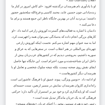
انقلاب پاسداشت کنند.»
او با یادآوری نام هنرمندان درگذشته افزود: «ای کاش امروز در کنار ما
زنده‌یادانی چون حسین عابد، محمد کاسبی و فرج‌الله سلحشور حضور
داشتند؛ بی‌تردید آنان در بهترین جایگاه ناظر این جمع هستند و برای ما
دعا می‌کنند.»
دادمان با اشاره به فعالیت‌های گسترده کوروش زارعی ادامه داد: «او
کارهای بزرگی انجام داده که به‌سادگی نمی‌توان همه را فهرست کرد،
اما به سه عنوان مهم اشاره می‌کنم. نخست اینکه کوروش زارعی
چهره‌ای بین‌المللی در هنر انقلاب است. در سفرهایی که به عراق و
سوریه داشتیم، به‌روشنی دیدیم که در کشورهای عرب‌زبان بیش از
داخل ایران شناخته‌شده و مورد احترام است. این جایگاه تنها حاصل
ایفای نقش روی صحنه نیست، بلکه نتیجه سلوک شخصی و تعامل او با
هنرمندان دیگر کشورهاست.»
او ادامه داد: «دومین ویژگی، پیوند عمیق او با فرهنگ عاشورایی است.
راه‌اندازی کاروان هنرمندان نمایش در مسیر اربعین، سنت حسنه‌ای
است که او پایه‌گذاری کرد و خود نیز بر استمرار آن تأکید دارد؛ حرکتی
فرهنگی که به یک جریان ماندگار تبدیل شده است.»
رئیس حوزه هنری سومین محور را احیای جریان «بچه‌های مسجد»