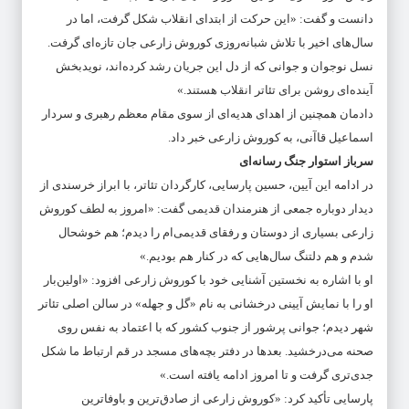
دانست و گفت: «این حرکت از ابتدای انقلاب شکل گرفت، اما در
سال‌های اخیر با تلاش شبانه‌روزی کوروش زارعی جان تازه‌ای گرفت.
نسل نوجوان و جوانی که از دل این جریان رشد کرده‌اند، نویدبخش
آینده‌ای روشن برای تئاتر انقلاب هستند.»
دادمان همچنین از اهدای هدیه‌ای از سوی مقام معظم رهبری و سردار
اسماعیل قاآنی، به کوروش زارعی خبر داد.
سرباز استوار جنگ رسانه‌ای
در ادامه این آیین، حسین پارسایی، کارگردان تئاتر، با ابراز خرسندی از
دیدار دوباره جمعی از هنرمندان قدیمی گفت: «امروز به لطف کوروش
زارعی بسیاری از دوستان و رفقای قدیمی‌ام را دیدم؛ هم خوشحال
شدم و هم دلتنگ سال‌هایی که در کنار هم بودیم.»
او با اشاره به نخستین آشنایی خود با کوروش زارعی افزود: «اولین‌بار
او را با نمایش آیینی درخشانی به نام «گل و جهله» در سالن اصلی تئاتر
شهر دیدم؛ جوانی پرشور از جنوب کشور که با اعتماد به نفس روی
صحنه می‌درخشید. بعدها در دفتر بچه‌های مسجد در قم ارتباط ما شکل
جدی‌تری گرفت و تا امروز ادامه یافته است.»
پارسایی تأکید کرد: «کوروش زارعی از صادق‌ترین و باوفاترین