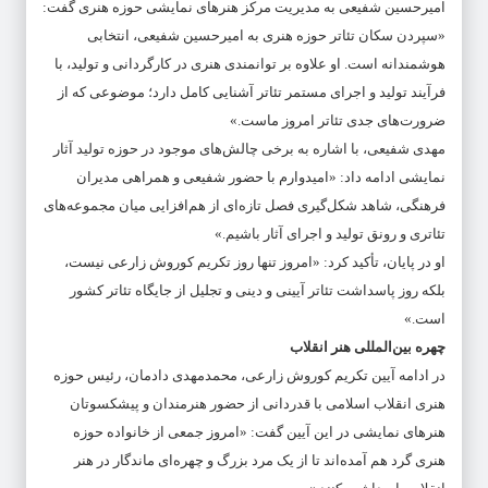
امیرحسین شفیعی به مدیریت مرکز هنرهای نمایشی حوزه هنری گفت:
«سپردن سکان تئاتر حوزه هنری به امیرحسین شفیعی، انتخابی
هوشمندانه است. او علاوه بر توانمندی هنری در کارگردانی و تولید، با
فرآیند تولید و اجرای مستمر تئاتر آشنایی کامل دارد؛ موضوعی که از
ضرورت‌های جدی تئاتر امروز ماست.»
مهدی شفیعی، با اشاره به برخی چالش‌های موجود در حوزه تولید آثار
نمایشی ادامه داد: «امیدوارم با حضور شفیعی و همراهی مدیران
فرهنگی، شاهد شکل‌گیری فصل تازه‌ای از هم‌افزایی میان مجموعه‌های
تئاتری و رونق تولید و اجرای آثار باشیم.»
او در پایان، تأکید کرد: «امروز تنها روز تکریم کوروش زارعی نیست،
بلکه روز پاسداشت تئاتر آیینی و دینی و تجلیل از جایگاه تئاتر کشور
است.»
چهره بین‌المللی هنر انقلاب
در ادامه آیین تکریم کوروش زارعی، محمدمهدی دادمان، رئیس حوزه
هنری انقلاب اسلامی با قدردانی از حضور هنرمندان و پیشکسوتان
هنرهای نمایشی در این آیین گفت: «امروز جمعی از خانواده حوزه
هنری گرد هم آمده‌اند تا از یک مرد بزرگ و چهره‌ای ماندگار در هنر