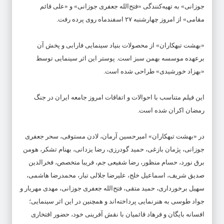
جوزانی» به تهیه‌کنندگی «فتح‌الله جعفری جوزانی» و «علی قائم
‌مقامی» از امروز چهارشنبه ۲۷ اسفندماه روی پرده رفت.
«بهشت تبهکاران» از محصولات بنیاد سینمایی فارابی و پخش آن
برعهده موسسه بهمن سبز است. پوستر این اثر سینمایی توسط
«بهزاد خورشیدی» طراحی شده است.
این فیلم متناسب با احوالات و اتفاقات امروز جامعه ایران در جنگ
رمضان اکران شده است.
در «بهشت تبهکاران» امیرحسین آرمان، لادن مستوفی، سحر جعفری
جوزانی، پژمان بازغی، حمید گودرزی، رضا یزدانی، بهنام تشکر، هومن
برق‌ نورد، حسام منظور، رضا شفیعی‌ جم، فریبا متخصص، فخرالدین
صدیق شریف، اسماعیل خلج، علیرضا جلالی ‌تبار، محمدرضا هاشمی،
سهیل برخورداری، حمید متقی، فتح‌الله جعفری جوزانی، مهدی مهریار و
جواد طوسی به هنرنمایی پرداخته‌اند و همچنین در این اثر سینمایی؛
افسانه بایگان و فرهاد قائمیان با نقش آفرینی خود، حضور افتخاری