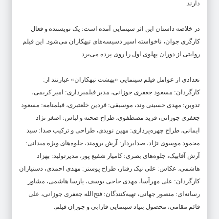
دارند.
در خلاصه داستان این اثر سینمایی آمده است: یک نویسنده و فعال
کارگرى جوان، ناخواسته اسیر دسیسه‌هاى تبهکاران مى‌شود. این فیلم
روایتی از دوران پهلوی اول را روی پرده می‌برد.
تعدادی از عوامل فیلم سینمایی «بهشت تبهکاران» عبارتند از:
کارگردان: مسعود جعفری جوزانی، مدیر فیلمبرداری: امیر کریمی،
تدوین: مهدی حسینی ‌وند، موسیقی: فردین خلعتبری، فیلمنامه: مسعود
جعفری جوزانی، فرید مصطفوی، طراح صحنه و لباس: اصغر نژاد
ایمانی، طراح چهره‌پردازی: مهین نویدی، طراحی و ترکیب صدا: سید
محمود موسوی ‌نژاد، صدابردار: آرش برومند، جلوه‌های ویژه میدانی:
آرش آقابیک، جلوه‌های بصری: کامیار شفیع ‌پور، مدیرتولید: بهزاد
هاشمی، عکاس: علی نیک ‌رفتار، طراح پوستر: مهدی احمدی، دستیاران
کارگردان: على مهرآسا، مهدى حاجى یوسف، پارسا هاشمی، مشاور
رسانه‌ای: منصور جهانی، تهیه‌کنندگان: فتح‌الله جعفری جوزانی، علی
قائم مقامی، محصول بنیاد سینمایی فارابی و جوزان فیلم.